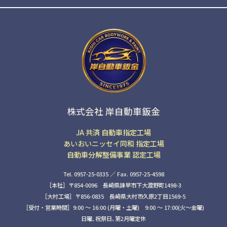
株式会社 岸自動車鈑金
JA 共済 自動車指定工場
あいおいニッセイ同和 指定工場
自動車分解整備事業 認定工場
Tel. 0957-25-0335 ／ Fax. 0957-25-4598
［本社］〒854-0096 長崎県諫早市下大渡野町1498-3
［大村工場］〒856-0835 長崎県大村市久原2丁目1569-5
［受付・営業時間］9:00 ～ 16:00 (月曜・土曜) 9:00 〜 17:00(火〜金曜)
日曜､祝祭日､第2月曜定休