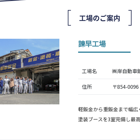
工場のご案内
諫早工場
工場名
㈱岸自動車
住所
〒854-00
軽鈑金から重鈑金まで幅広
塗装ブースを3室完備し最