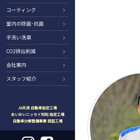
コーティング
室内の除菌･抗菌
手洗い洗車
CO2排出削減
会社案内
スタッフ紹介
JA共済 自動車指定工場
あいおいニッセイ同和 指定工場
自動車分解整備事業 認証工場