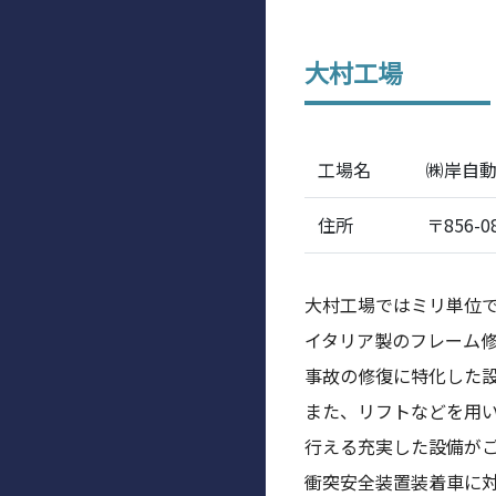
大村工場
工場名
㈱岸自動
住所
〒856-
大村工場ではミリ単位
イタリア製のフレーム
事故の修復に特化した
また、リフトなどを用
行える充実した設備が
衝突安全装置装着車に