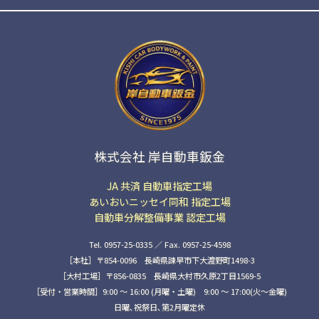
株式会社 岸自動車鈑金
JA 共済 自動車指定工場
あいおいニッセイ同和 指定工場
自動車分解整備事業 認定工場
Tel. 0957-25-0335 ／ Fax. 0957-25-4598
［本社］〒854-0096 長崎県諫早市下大渡野町1498-3
［大村工場］〒856-0835 長崎県大村市久原2丁目1569-5
［受付・営業時間］9:00 ～ 16:00 (月曜・土曜) 9:00 〜 17:00(火〜金曜)
日曜､祝祭日､第2月曜定休