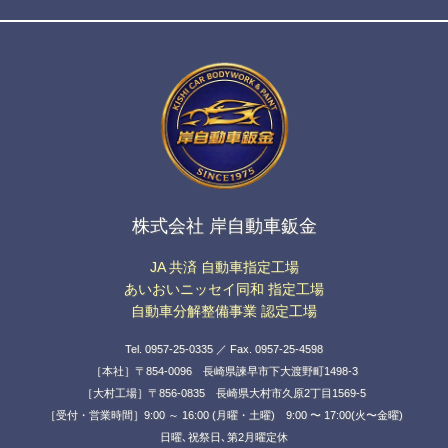
株式会社 岸自動車鈑金
JA 共済 自動車指定工場
あいおいニッセイ同和 指定工場
自動車分解整備事業 認定工場
Tel. 0957-25-0335 ／ Fax. 0957-25-4598
［本社］〒854-0096 長崎県諫早市下大渡野町1498-3
［大村工場］〒856-0835 長崎県大村市久原2丁目1569-5
［受付・営業時間］9:00 ～ 16:00 (月曜・土曜) 9:00 〜 17:00(火〜金曜)
日曜､祝祭日､第2月曜定休