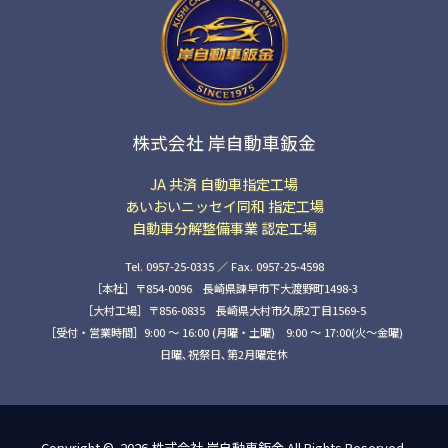
株式会社 岸自動車鈑金
JA 共済 自動車指定工場
あいおいニッセイ同和 指定工場
自動車分解整備事業 認定工場
Tel. 0957-25-0335 ／ Fax. 0957-25-4598
［本社］〒854-0096 長崎県諫早市下大渡野町1498-3
［大村工場］〒856-0835 長崎県大村市久原2丁目1569-5
［受付・営業時間］9:00 ～ 16:00 (月曜・土曜) 9:00 〜 17:00(火〜金曜)
日曜､祝祭日､第2月曜定休
Copyright © 2026
株式会社 岸自動車鈑金
All Rights Reserved.