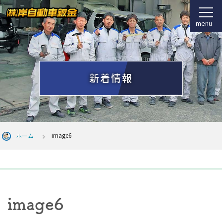
menu
新着情報
image6
ホーム
image6