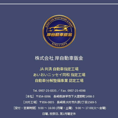
株式会社 岸自動車鈑金
JA 共済 自動車指定工場
あいおいニッセイ同和 指定工場
自動車分解整備事業 認定工場
Tel. 0957-25-0335 ／ Fax. 0957-25-4598
［本社］〒854-0096 長崎県諫早市下大渡野町1498-3
［大村工場］〒856-0835 長崎県大村市久原2丁目1569-5
［受付・営業時間］9:00 ～ 16:00 (月曜・土曜) 9:00 〜 17:00(火〜金曜)
日曜､祝祭日､第2月曜定休