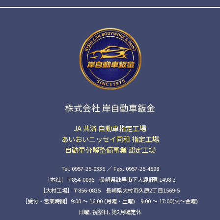
株式会社 岸自動車鈑金
JA 共済 自動車指定工場
あいおいニッセイ同和 指定工場
自動車分解整備事業 認定工場
Tel. 0957-25-0335 ／ Fax. 0957-25-4598
［本社］〒854-0096 長崎県諫早市下大渡野町1498-3
［大村工場］〒856-0835 長崎県大村市久原2丁目1569-5
［受付・営業時間］9:00 ～ 16:00 (月曜・土曜) 9:00 〜 17:00(火〜金曜)
日曜､祝祭日､第2月曜定休