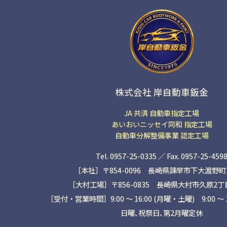
株式会社 岸自動車鈑金
JA 共済 自動車指定工場
あいおいニッセイ同和 指定工場
自動車分解整備事業 認定工場
Tel. 0957-25-0335 ／ Fax. 0957-25-459
［本社］〒854-0096 長崎県諫早市下大渡野町14
［大村工場］〒856-0835 長崎県大村市久原2丁目1
［受付・営業時間］9:00 ～ 16:00 (月曜・土曜) 9:00 〜 
日曜､祝祭日､第2月曜定休