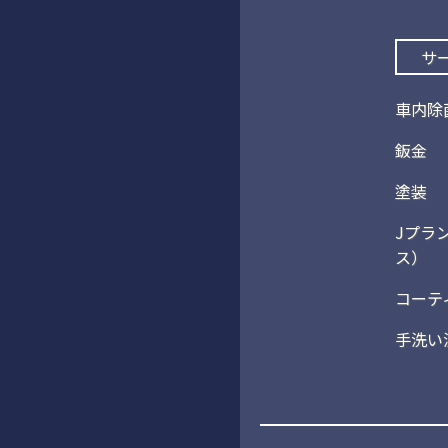
サ
車内除
鈑金
塗装
Jプラ
ス）
コーテ
手洗い