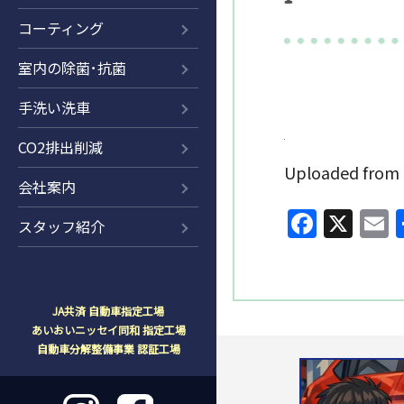
コーティング
室内の除菌･抗菌
手洗い洗車
CO2排出削減
Uploaded fr
会社案内
Faceb
X
E
スタッフ紹介
JA共済 自動車指定工場
あいおいニッセイ同和 指定工場
自動車分解整備事業 認証工場