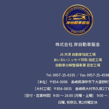
株式会社 岸自動車鈑金
JA 共済 自動車指定工場
あいおいニッセイ同和 指定工場
自動車分解整備事業 認定工場
Tel. 0957-25-0335 ／ Fax. 0957-25-459
［本社］〒854-0096 長崎県諫早市下大渡野町14
［大村工場］〒856-0835 長崎県大村市久原2丁目1
［受付・営業時間］9:00 ～ 16:00 (月曜・土曜) 9:00 〜 
日曜､祝祭日､第2月曜定休