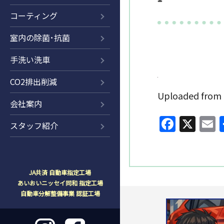
コーティング
室内の除菌･抗菌
手洗い洗車
CO2排出削減
Uploaded fr
会社案内
Faceb
X
E
スタッフ紹介
JA共済 自動車指定工場
あいおいニッセイ同和 指定工場
自動車分解整備事業 認証工場