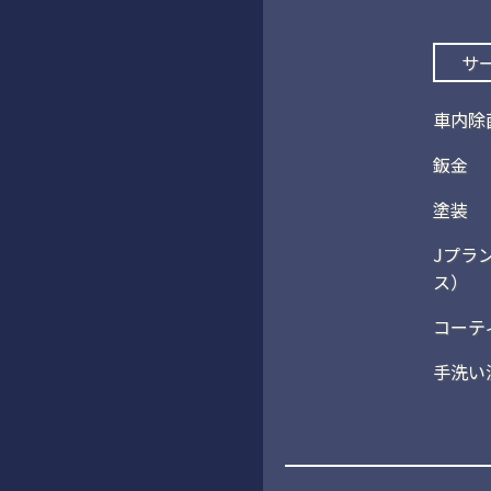
サ
車内除
鈑金
塗装
Jプラ
ス）
コーテ
手洗い