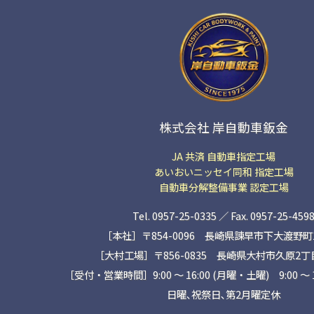
株式会社 岸自動車鈑金
JA 共済 自動車指定工場
あいおいニッセイ同和 指定工場
自動車分解整備事業 認定工場
Tel. 0957-25-0335 ／ Fax. 0957-25-459
［本社］〒854-0096 長崎県諫早市下大渡野町14
［大村工場］〒856-0835 長崎県大村市久原2丁目1
［受付・営業時間］9:00 ～ 16:00 (月曜・土曜) 9:00 〜 
日曜､祝祭日､第2月曜定休