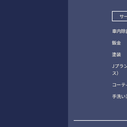
サ
車内除
鈑金
塗装
Jプラ
ス）
コーテ
手洗い