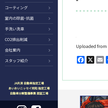
コーティング
室内の除菌･抗菌
手洗い洗車
CO2排出削減
Uploaded fr
会社案内
Faceb
X
E
スタッフ紹介
JA共済 自動車指定工場
あいおいニッセイ同和 指定工場
自動車分解整備事業 認証工場