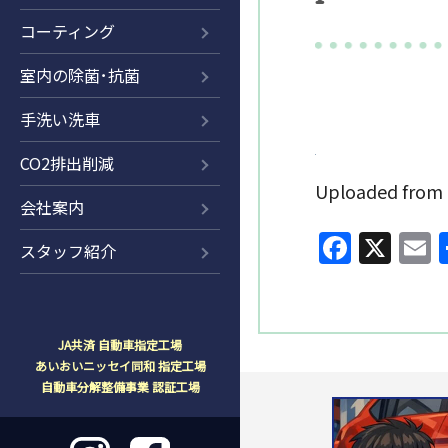
コーティング
室内の除菌･抗菌
手洗い洗車
CO2排出削減
Uploaded fr
会社案内
Faceb
X
E
スタッフ紹介
JA共済 自動車指定工場
あいおいニッセイ同和 指定工場
自動車分解整備事業 認証工場