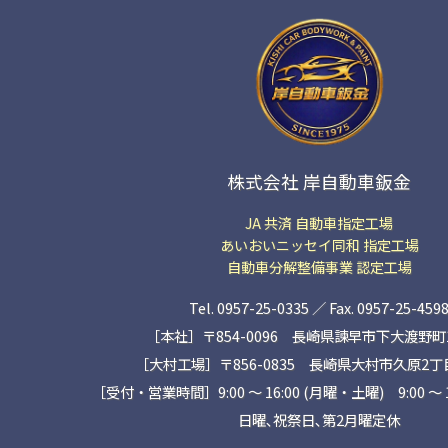
株式会社 岸自動車鈑金
JA 共済 自動車指定工場
あいおいニッセイ同和 指定工場
自動車分解整備事業 認定工場
Tel. 0957-25-0335 ／ Fax. 0957-25-459
［本社］〒854-0096 長崎県諫早市下大渡野町14
［大村工場］〒856-0835 長崎県大村市久原2丁目1
［受付・営業時間］9:00 ～ 16:00 (月曜・土曜) 9:00 〜 
日曜､祝祭日､第2月曜定休