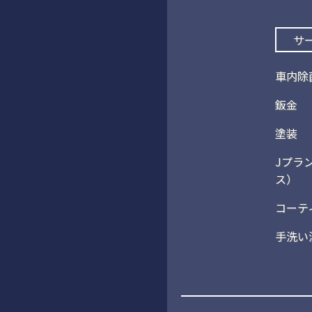
サ
車内除
鈑金
塗装
Jプラ
ス）
コーテ
手洗い