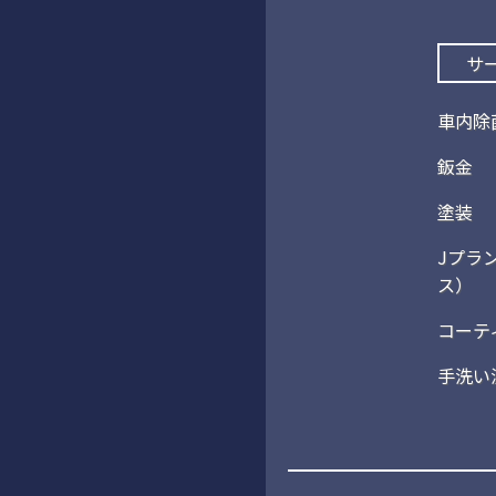
サ
車内除
鈑金
塗装
Jプラ
ス）
コーテ
手洗い