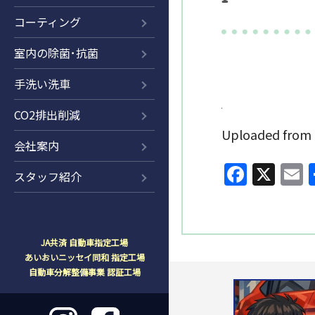
コーティング
室内の除菌･抗菌
手洗い洗車
CO2排出削減
Uploaded fr
会社案内
Faceb
X
E
スタッフ紹介
JA共済 自動車指定工場
あいおいニッセイ同和 指定工場
自動車分解整備事業 認証工場