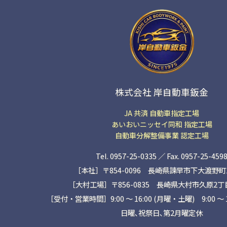
株式会社 岸自動車鈑金
JA 共済 自動車指定工場
あいおいニッセイ同和 指定工場
自動車分解整備事業 認定工場
Tel. 0957-25-0335 ／ Fax. 0957-25-459
［本社］〒854-0096 長崎県諫早市下大渡野町14
［大村工場］〒856-0835 長崎県大村市久原2丁目1
［受付・営業時間］9:00 ～ 16:00 (月曜・土曜) 9:00 〜 
日曜､祝祭日､第2月曜定休