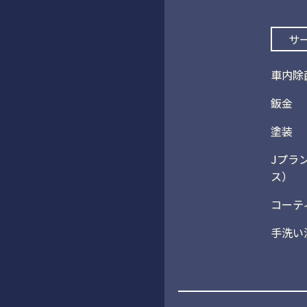
サ
車内除
鈑金
塗装
Jプラ
ス）
コーテ
手洗い