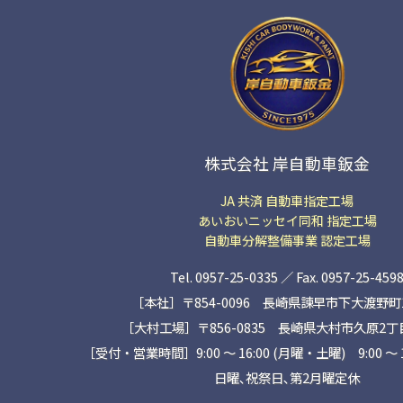
株式会社 岸自動車鈑金
JA 共済 自動車指定工場
あいおいニッセイ同和 指定工場
自動車分解整備事業 認定工場
Tel. 0957-25-0335 ／ Fax. 0957-25-459
［本社］〒854-0096 長崎県諫早市下大渡野町14
［大村工場］〒856-0835 長崎県大村市久原2丁目1
［受付・営業時間］9:00 ～ 16:00 (月曜・土曜) 9:00 〜 
日曜､祝祭日､第2月曜定休