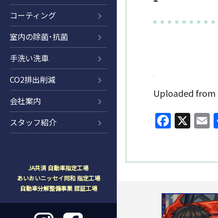
コーティング
室内の除菌･抗菌
手洗い洗車
CO2排出削減
Uploaded fr
会社案内
Faceb
X
E
スタッフ紹介
JA共済 自動車指定工場
あいおいニッセイ同和 指定工場
自動車分解整備事業 認証工場