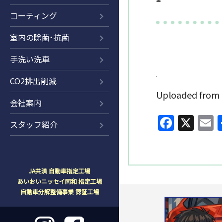
コーティング
室内の除菌･抗菌
手洗い洗車
CO2排出削減
Uploaded fr
会社案内
Faceb
X
E
スタッフ紹介
JA共済 自動車指定工場
あいおいニッセイ同和 指定工場
自動車分解整備事業 認証工場