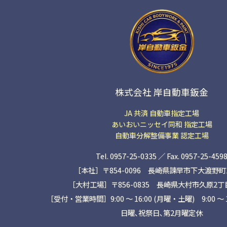
株式会社 岸自動車鈑金
JA 共済 自動車指定工場
あいおいニッセイ同和 指定工場
自動車分解整備事業 認定工場
Tel. 0957-25-0335 ／ Fax. 0957-25-459
［本社］〒854-0096 長崎県諫早市下大渡野町14
［大村工場］〒856-0835 長崎県大村市久原2丁目1
［受付・営業時間］9:00 ～ 16:00 (月曜・土曜) 9:00 〜 
日曜､祝祭日､第2月曜定休