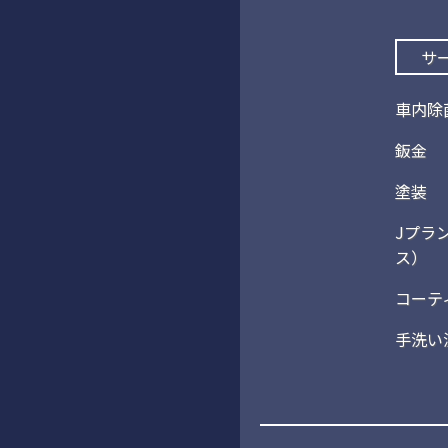
サ
車内除
鈑金
塗装
Jプラ
ス）
コーテ
手洗い