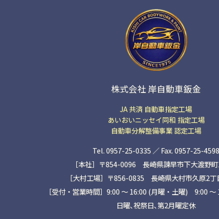
株式会社 岸自動車鈑金
JA 共済 自動車指定工場
あいおいニッセイ同和 指定工場
自動車分解整備事業 認定工場
Tel. 0957-25-0335 ／ Fax. 0957-25-459
［本社］〒854-0096 長崎県諫早市下大渡野町14
［大村工場］〒856-0835 長崎県大村市久原2丁目1
［受付・営業時間］9:00 ～ 16:00 (月曜・土曜) 9:00 〜 
日曜､祝祭日､第2月曜定休