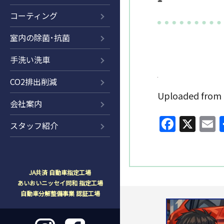
コーティング
室内の除菌･抗菌
手洗い洗車
CO2排出削減
Uploaded fr
会社案内
Faceb
X
E
スタッフ紹介
JA共済 自動車指定工場
あいおいニッセイ同和 指定工場
自動車分解整備事業 認証工場