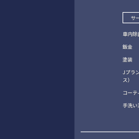
サ
車内除
鈑金
塗装
Jプラ
ス）
コーテ
手洗い